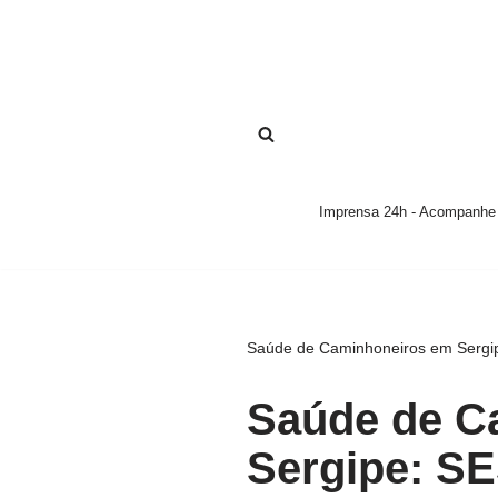
Pular
para
o
conteúdo
Imprensa 24h - Acompanhe a
Saúde de Caminhoneiros em Sergip
Saúde de C
Sergipe: SE