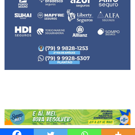
Neve
| Movido a
WordPress