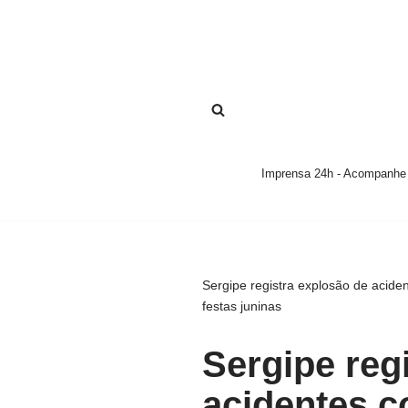
Pular
para
o
conteúdo
Imprensa 24h - Acompanhe a
Sergipe registra explosão de acide
festas juninas
Sergipe reg
acidentes c