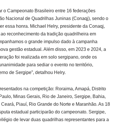
ar o Campeonato Brasileiro entre 16 federações
ção Nacional de Quadrilhas Juninas (Conaqj), sendo o
er essa honra. Michael Helry, presidente da Conaqj,
 ao reconhecimento da tradição quadrilheira em
ompanhamos o grande impulso dado à campanha
 nova gestão estadual. Além disso, em 2023 e 2024, a
ração foi realizada em solo sergipano, onde os
nanimidade para sediar o evento no território,
rno de Sergipe”, detalhou Helry.
presentados na competição: Roraima, Amapá, Distrito
Paulo, Minas Gerais, Rio de Janeiro, Sergipe, Bahia,
 Ceará, Piauí, Rio Grande do Norte e Maranhão. As 18
puta estadual participarão do campeonato. Sergipe,
ivilégio de levar duas quadrilhas representantes para a