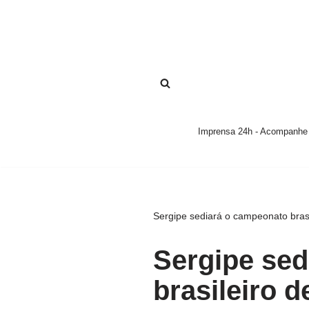
Pular
para
o
conteúdo
Imprensa 24h - Acompanhe a
Sergipe sediará o campeonato brasi
Sergipe sed
brasileiro d