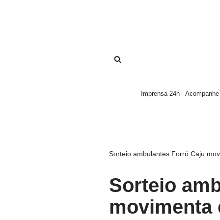
Pular
para
o
conteúdo
Imprensa 24h - Acompanhe a
Sorteio ambulantes Forró Caju mo
Sorteio amb
movimenta