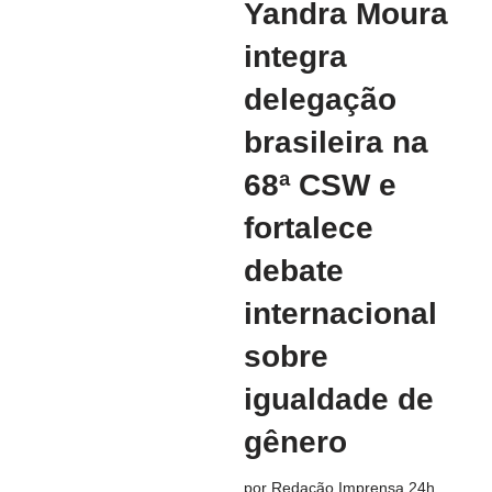
Yandra Moura
integra
delegação
brasileira na
68ª CSW e
fortalece
debate
internacional
sobre
igualdade de
gênero
por
Redação Imprensa 24h