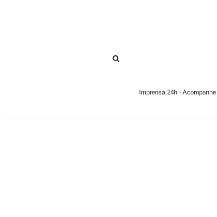
Pular
para
o
conteúdo
Imprensa 24h - Acompanhe a