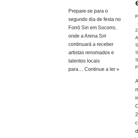
Prepare-se para o
p
segundo dia de festa no
Forró Siri em Socorro,
2
onde a Arena Siri
A
continuará a receber
S
artistas renomados e
S
S
talentos locais
P
para…
Continue a ler »
A
m
i
C
2
c