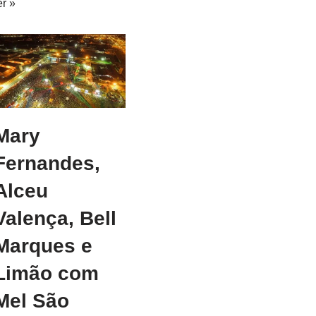
er »
Mary
Fernandes,
Alceu
Valença, Bell
Marques e
Limão com
Mel São