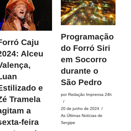
Programação
Forró Caju
do Forró Siri
2024: Alceu
em Socorro
Valença,
durante o
Luan
São Pedro
Estilizado e
por
Redação Imprensa 24h
Zé Tramela
20 de junho de 2024
agitam a
As Últimas Notícias de
sexta-feira
Sergipe