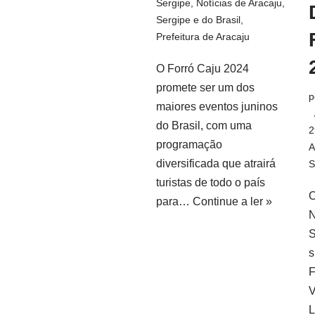
Sergipe
,
Notícias de Aracaju,
Sergipe e do Brasil
,
Prefeitura de Aracaju
O Forró Caju 2024
promete ser um dos
p
maiores eventos juninos
do Brasil, com uma
2
programação
A
diversificada que atrairá
S
turistas de todo o país
O
para…
Continue a ler »
N
S
s
F
V
L