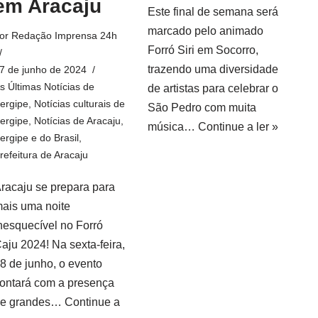
em Aracaju
Este final de semana será
marcado pelo animado
or
Redação Imprensa 24h
Forró Siri em Socorro,
trazendo uma diversidade
7 de junho de 2024
s Últimas Notícias de
de artistas para celebrar o
ergipe
,
Notícias culturais de
São Pedro com muita
ergipe
,
Notícias de Aracaju,
música…
Continue a ler »
ergipe e do Brasil
,
refeitura de Aracaju
racaju se prepara para
ais uma noite
nesquecível no Forró
aju 2024! Na sexta-feira,
8 de junho, o evento
ontará com a presença
de grandes…
Continue a