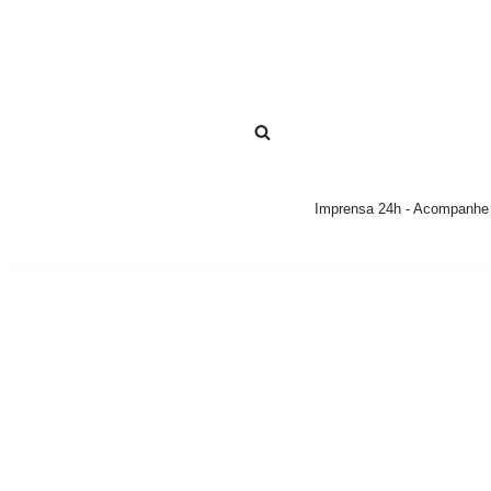
Pular
para
o
conteúdo
Imprensa 24h - Acompanhe a