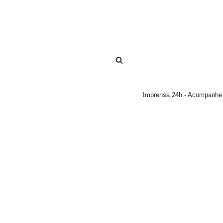
Pular
para
o
conteúdo
Imprensa 24h - Acompanhe a