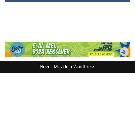
Neve
| Movido a
WordPress