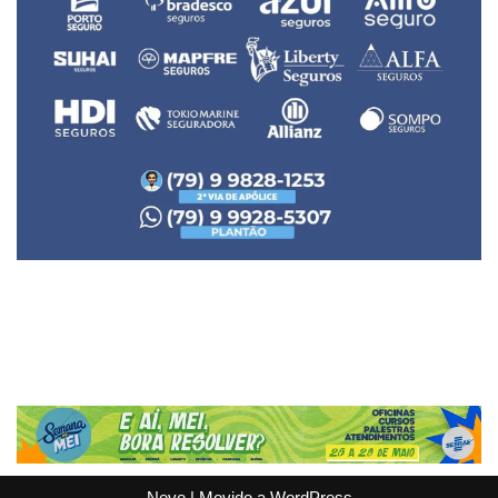
Neve
| Movido a
WordPress