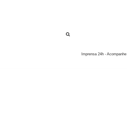
Pular
para
o
conteúdo
Imprensa 24h - Acompanhe a