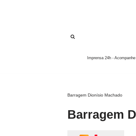
Pular
para
o
conteúdo
Imprensa 24h - Acompanhe a
Barragem Dionísio Machado
Barragem D