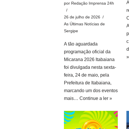
A
por
Redação Imprensa 24h
r
26 de julho de 2026
C
As Últimas Notícias de
A
Sergipe
p
c
A tão aguardada
d
programação oficial da
»
Micarana 2026 Itabaiana
foi divulgada nesta sexta-
feira, 24 de maio, pela
Prefeitura de Itabaiana,
marcando um dos eventos
mais…
Continue a ler »