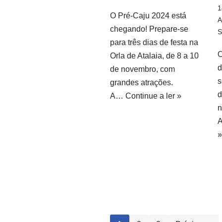
1
O Pré-Caju 2024 está
A
chegando! Prepare-se
S
para três dias de festa na
O
Orla de Atalaia, de 8 a 10
d
de novembro, com
s
grandes atrações.
d
A…
Continue a ler »
n
A
»