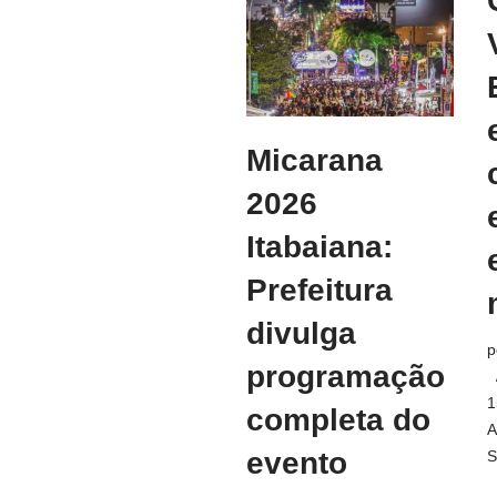
Micarana
2026
Itabaiana:
Prefeitura
divulga
p
programação
1
completa do
A
evento
S