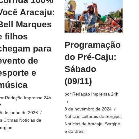
Corrida 100%
Você Aracaju:
Bell Marques
e filhos
Programação
chegam para
do Pré-Caju:
evento de
Sábado
esporte e
(09/11)
música
por
Redação Imprensa 24h
or
Redação Imprensa 24h
8 de novembro de 2024
5 de junho de 2026
Notícias culturais de Sergipe
,
s Últimas Notícias de
Notícias de Aracaju, Sergipe
ergipe
e do Brasil