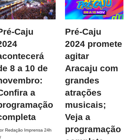
Pré-Caju
Pré-Caju
2024
2024 promete
acontecerá
agitar
de 8 a 10 de
Aracaju com
novembro:
grandes
Confira a
atrações
programação
musicais;
completa
Veja a
programação
or
Redação Imprensa 24h