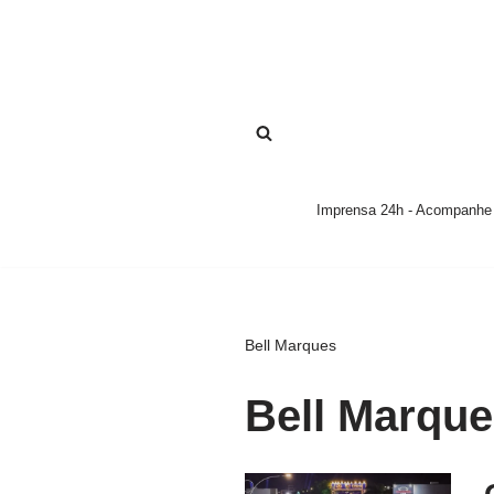
Pular
para
o
conteúdo
Imprensa 24h - Acompanhe a
Bell Marques
Bell Marqu