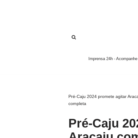
Pular
para
o
conteúdo
Imprensa 24h - Acompanhe a
Pré-Caju 2024 promete agitar Arac
completa
Pré-Caju 20
Aracaju co