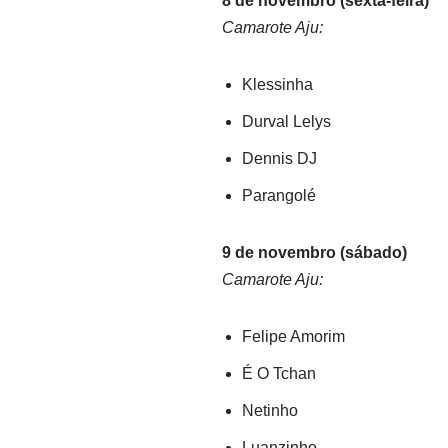
8 de novembro (sexta-feira)
Camarote Aju:
Klessinha
Durval Lelys
Dennis DJ
Parangolé
9 de novembro (sábado)
Camarote Aju:
Felipe Amorim
É O Tchan
Netinho
Luanzinho