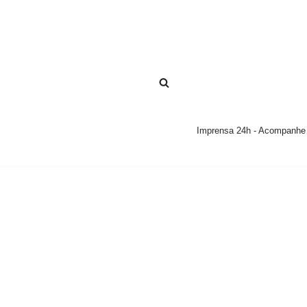
Pular
para
o
conteúdo
Imprensa 24h - Acompanhe a