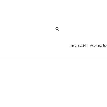
Pular
para
o
conteúdo
Imprensa 24h - Acompanhe a