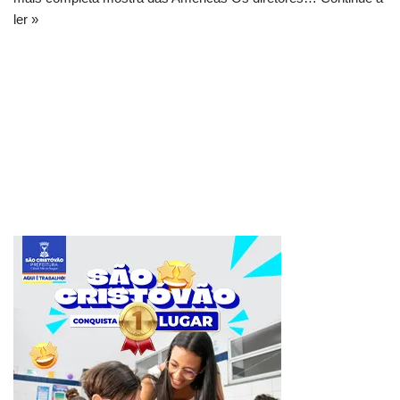
ler »