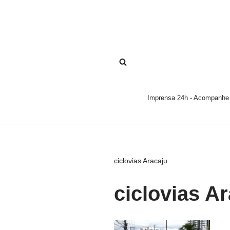
Pular
para
o
conteúdo
Imprensa 24h - Acompanhe a
ciclovias Aracaju
ciclovias A