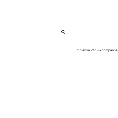
Pular
para
o
conteúdo
Imprensa 24h - Acompanhe a