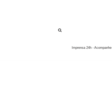
Pular
para
o
conteúdo
Imprensa 24h - Acompanhe a