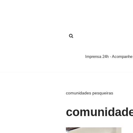
Pular
para
o
conteúdo
Imprensa 24h - Acompanhe a
comunidades pesqueiras
comunidade