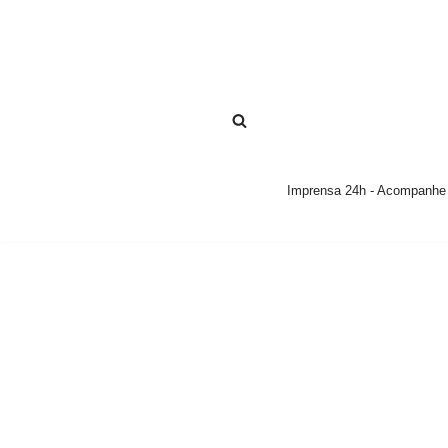
Pular
para
o
conteúdo
Imprensa 24h - Acompanhe a