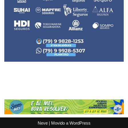
Neve
| Movido a
WordPress