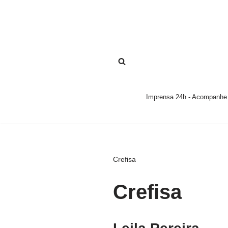
Pular
para
o
conteúdo
Imprensa 24h - Acompanhe a
Crefisa
Crefisa