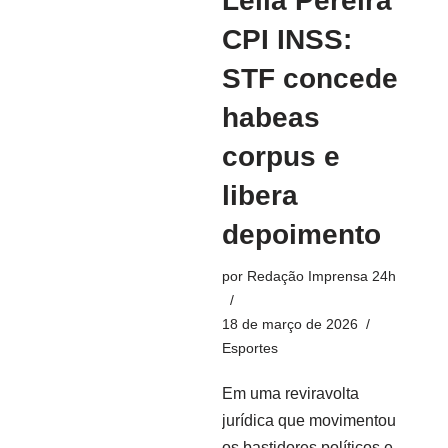
Leila Pereira
CPI INSS:
STF concede
habeas
corpus e
libera
depoimento
por
Redação Imprensa 24h
18 de março de 2026
Esportes
Em uma reviravolta
jurídica que movimentou
os bastidores políticos e