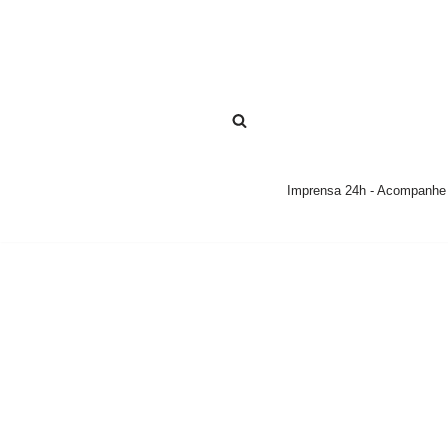
Pular
para
o
conteúdo
Imprensa 24h - Acompanhe a