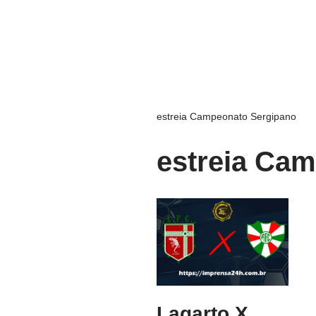
estreia Campeonato Sergipano
estreia Ca
Lagarto X