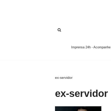
Pular
para
o
conteúdo
Imprensa 24h - Acompanhe a
ex-servidor
ex-servidor