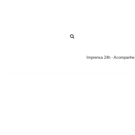
Pular
para
o
conteúdo
Imprensa 24h - Acompanhe a