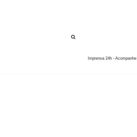
Pular
para
o
conteúdo
Imprensa 24h - Acompanhe a