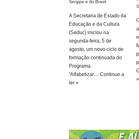
Sergipe e do Brasil
S
A Secretaria de Estado da
O
Educação e da Cultura
a
(Seduc) iniciou na
r
segunda-feira, 5 de
M
agosto, um novo ciclo de
p
formação continuada do
p
Programa
O
‘Alfabetizar…
Continue a
»
ler »