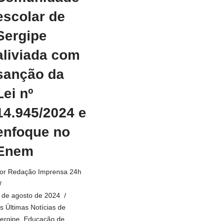
escolar de
Sergipe
aliviada com
sanção da
Lei nº
14.945/2024 e
enfoque no
Enem
or
Redação Imprensa 24h
 de agosto de 2024
s Últimas Notícias de
ergipe
,
Educação de