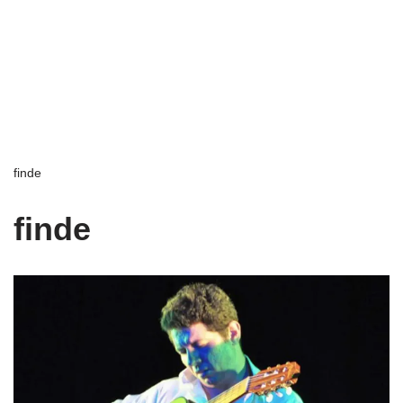
finde
finde