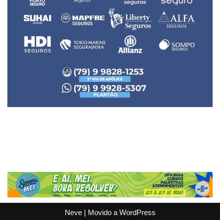
Neve
| Movido a
WordPress