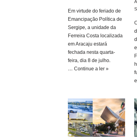
A
S
Em virtude do feriado de
Emancipação Política de
C
Sergipe, a unidade da
d
Ferreira Costa localizada
d
em Aracaju estará
e
fechada nesta quarta-
F
feira, dia 8 de julho.
h
…
Continue a ler »
f
e