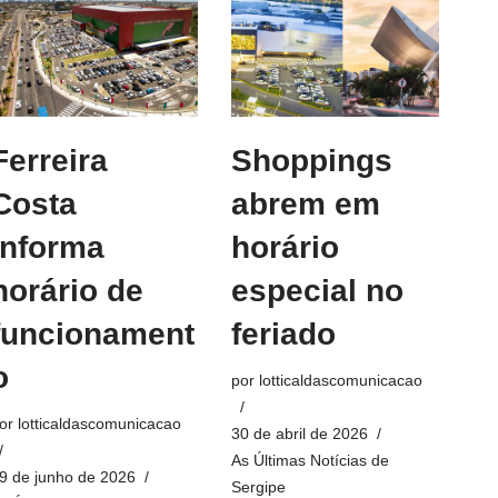
Ferreira
Shoppings
Costa
abrem em
informa
horário
horário de
especial no
funcionament
feriado
o
por
lotticaldascomunicacao
or
lotticaldascomunicacao
30 de abril de 2026
As Últimas Notícias de
9 de junho de 2026
Sergipe