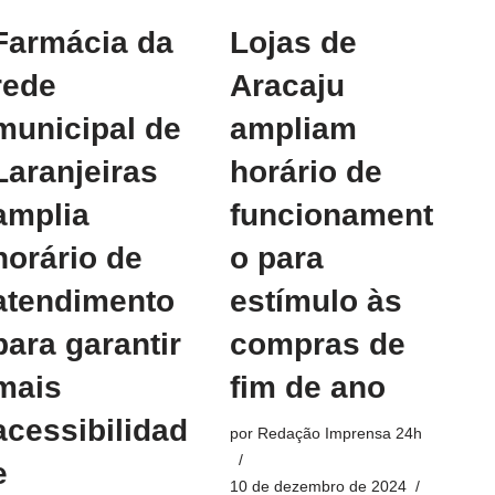
Farmácia da
Lojas de
rede
Aracaju
municipal de
ampliam
Laranjeiras
horário de
amplia
funcionament
horário de
o para
atendimento
estímulo às
para garantir
compras de
mais
fim de ano
acessibilidad
por
Redação Imprensa 24h
e
10 de dezembro de 2024