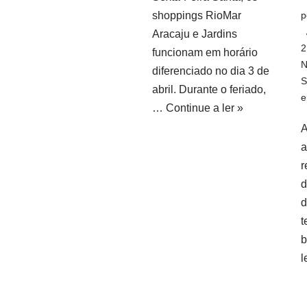
shoppings RioMar
p
Aracaju e Jardins
2
funcionam em horário
N
diferenciado no dia 3 de
S
abril. Durante o feriado,
e
…
Continue a ler »
A
a
r
d
d
t
b
l