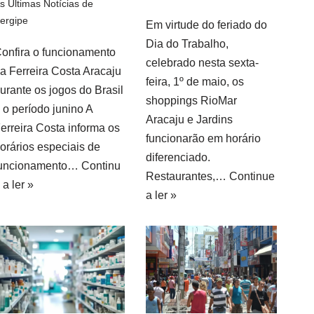
s Últimas Notícias de
ergipe
Em virtude do feriado do
Dia do Trabalho,
onfira o funcionamento
celebrado nesta sexta-
a Ferreira Costa Aracaju
feira, 1º de maio, os
urante os jogos do Brasil
shoppings RioMar
 o período junino A
Aracaju e Jardins
erreira Costa informa os
funcionarão em horário
orários especiais de
diferenciado.
uncionamento…
Continu
Restaurantes,…
Continue
 a ler »
a ler »