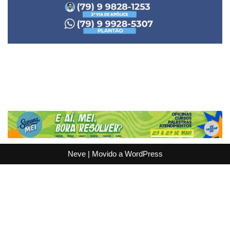
Neve
| Movido a
WordPress