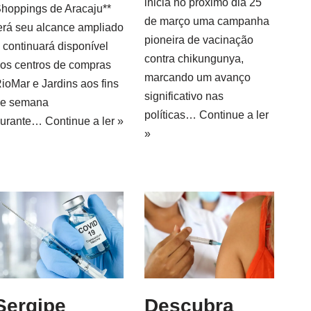
inicia no próximo dia 25
hoppings de Aracaju**
de março uma campanha
erá seu alcance ampliado
pioneira de vacinação
 continuará disponível
contra chikungunya,
os centros de compras
marcando um avanço
ioMar e Jardins aos fins
significativo nas
e semana
políticas…
Continue a ler
durante…
Continue a ler »
»
Sergipe
Descubra