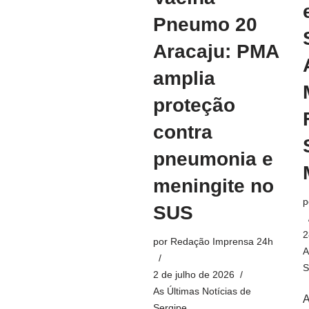
Pneumo 20
Aracaju: PMA
amplia
proteção
contra
pneumonia e
meningite no
p
SUS
2
por
Redação Imprensa 24h
A
S
2 de julho de 2026
As Últimas Notícias de
A
Sergipe