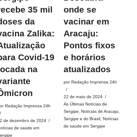
recebe 35 mil
onde se
doses da
vacinar em
vacina Zalika:
Aracaju:
Atualização
Pontos fixos
para Covid-19
e horários
focada na
atualizados
variante
por
Redação Imprensa 24h
Ômicron
22 de maio de 2024
As Últimas Notícias de
or
Redação Imprensa 24h
Sergipe
,
Notícias de Aracaju,
Sergipe e do Brasil
,
Notícias
2 de dezembro de 2024
de saúde em Sergipe
otícias de saúde em
ergipe