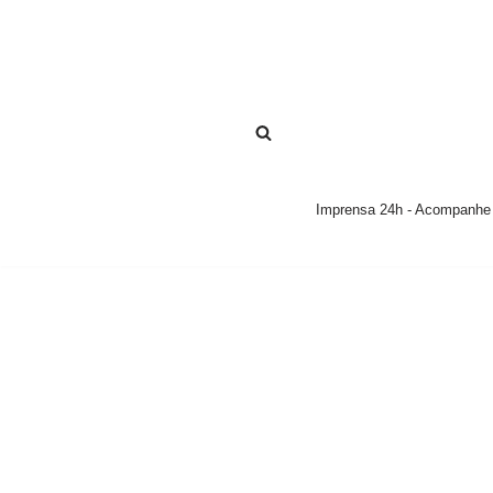
Pular
para
o
conteúdo
Imprensa 24h - Acompanhe a