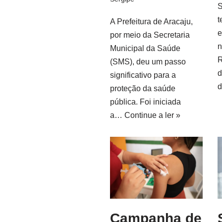
S
t
A Prefeitura de Aracaju,
e
por meio da Secretaria
n
Municipal da Saúde
R
(SMS), deu um passo
d
significativo para a
proteção da saúde
pública. Foi iniciada
a…
Continue a ler »
Campanha de