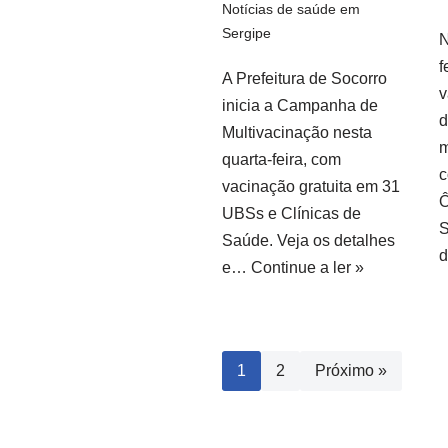
Notícias de saúde em
Sergipe
N
f
A Prefeitura de Socorro
v
inicia a Campanha de
d
Multivacinação nesta
m
quarta-feira, com
c
vacinação gratuita em 31
Ô
UBSs e Clínicas de
S
Saúde. Veja os detalhes
e…
Continue a ler »
1
2
Próximo »