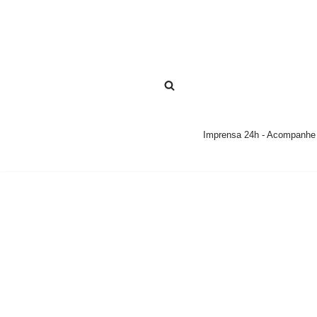
Pular
para
o
conteúdo
Imprensa 24h - Acompanhe a