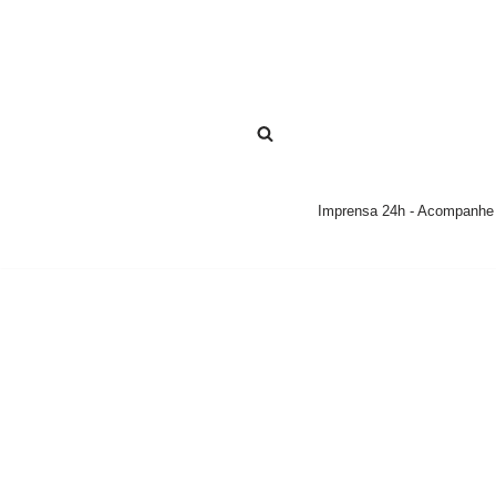
Pular
para
o
conteúdo
Imprensa 24h - Acompanhe a