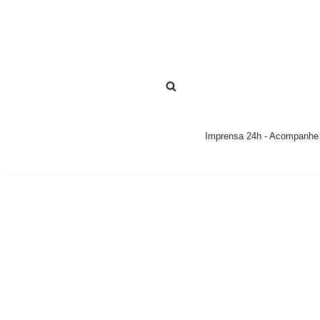
Pular
para
o
conteúdo
Imprensa 24h - Acompanhe a