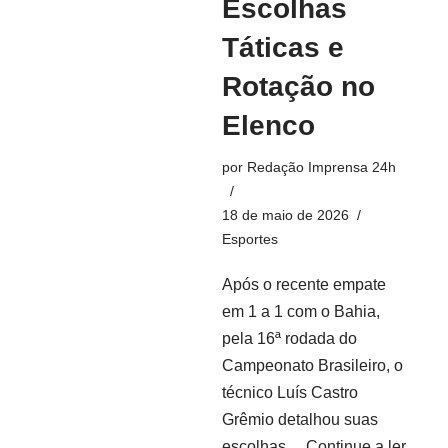
Escolhas
Táticas e
Rotação no
Elenco
por
Redação Imprensa 24h
18 de maio de 2026
Esportes
Após o recente empate
em 1 a 1 com o Bahia,
pela 16ª rodada do
Campeonato Brasileiro, o
técnico Luís Castro
Grêmio detalhou suas
escolhas…
Continue a ler