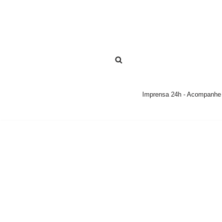
Pular
para
o
conteúdo
Imprensa 24h - Acompanhe a