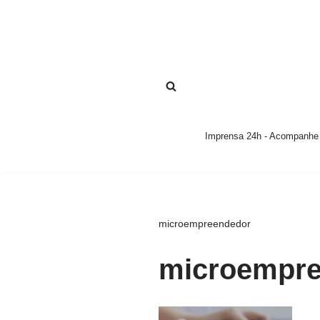
Pular
para
o
conteúdo
Imprensa 24h - Acompanhe a
microempreendedor
microempr