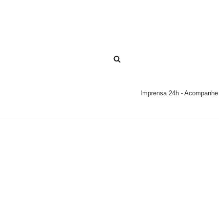
Pular
para
o
conteúdo
Imprensa 24h - Acompanhe a