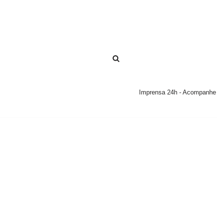
Pular
para
o
conteúdo
Imprensa 24h - Acompanhe a