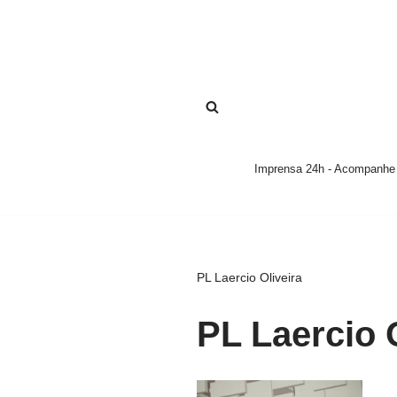
Pular
para
o
conteúdo
Imprensa 24h - Acompanhe a
PL Laercio Oliveira
PL Laercio 