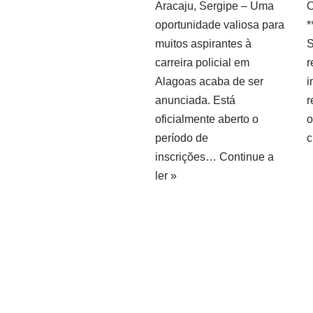
Aracaju, Sergipe – Uma
O
oportunidade valiosa para
*
muitos aspirantes à
S
carreira policial em
r
Alagoas acaba de ser
i
anunciada. Está
r
oficialmente aberto o
o
período de
c
inscrições…
Continue a
ler »