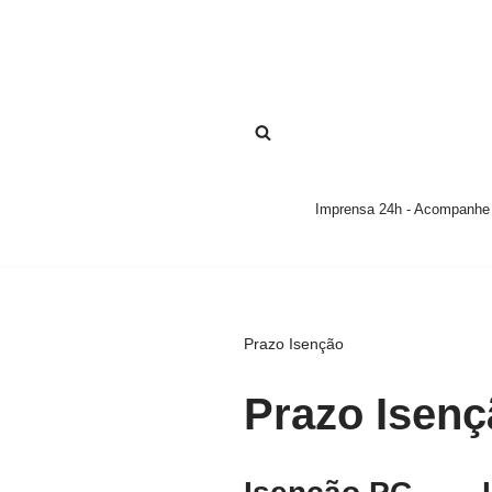
Pular
para
o
conteúdo
Imprensa 24h - Acompanhe a
Prazo Isenção
Prazo Isenç