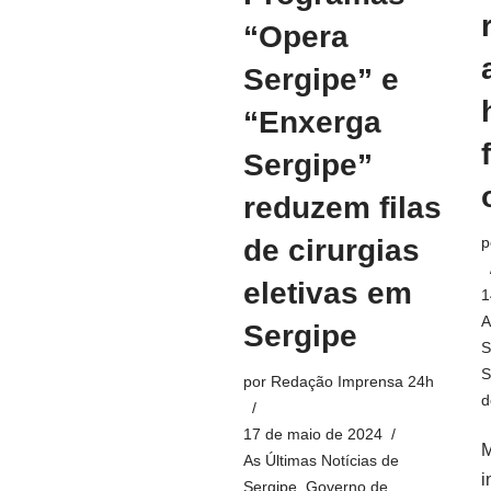
“Opera
Sergipe” e
“Enxerga
Sergipe”
reduzem filas
p
de cirurgias
eletivas em
1
A
Sergipe
S
S
por
Redação Imprensa 24h
d
17 de maio de 2024
M
As Últimas Notícias de
i
Sergipe
,
Governo de