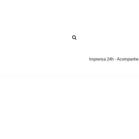
Pular
para
o
conteúdo
Imprensa 24h - Acompanhe a