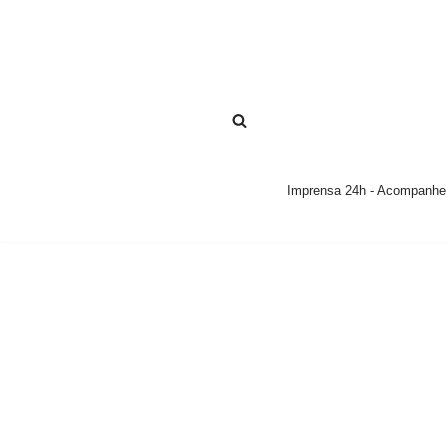
Pular
para
o
conteúdo
Imprensa 24h - Acompanhe a