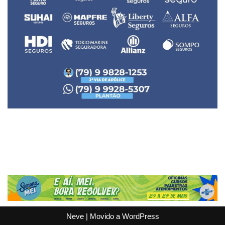
Neve
| Movido a
WordPress