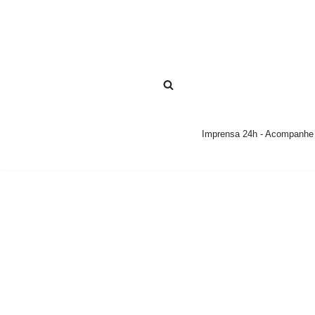
Pular
para
o
conteúdo
Imprensa 24h - Acompanhe a