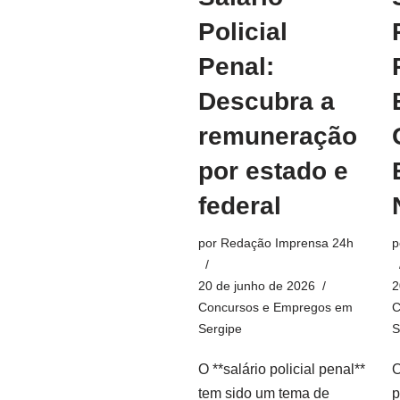
Policial
Penal:
Descubra a
remuneração
por estado e
federal
por
Redação Imprensa 24h
p
20 de junho de 2026
2
Concursos e Empregos em
C
Sergipe
S
O **salário policial penal**
O
tem sido um tema de
p