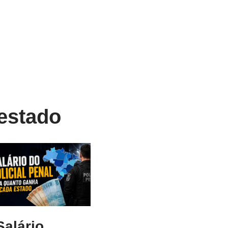
 estado
Salário