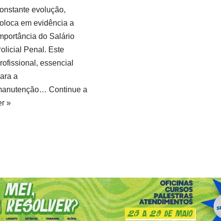
onstante evolução,
oloca em evidência a
mportância do Salário
olicial Penal. Este
rofissional, essencial
ara a
manutenção…
Continue a
er »