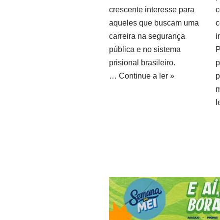
crescente interesse para
c
aqueles que buscam uma
c
carreira na segurança
i
pública e no sistema
P
prisional brasileiro.
p
…
Continue a ler »
p
l