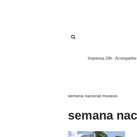
Pular
para
o
conteúdo
Imprensa 24h - Acompanhe a
semana nacional museus
semana nac