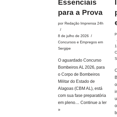
Essenciais
para a Prova
por
Redação Imprensa 24h
p
8 de julho de 2026
Concursos e Empregos em
1
Sergipe
C
S
O aguardado Concurso
Bombeiros AL 2026, para
O
o Corpo de Bombeiros
B
Militar do Estado de
o
Alagoas (CBM AL), está
i
com sua fase preparatória
u
em pleno…
Continue a ler
o
»
b