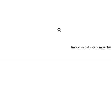
Pular
para
o
conteúdo
Imprensa 24h - Acompanhe a