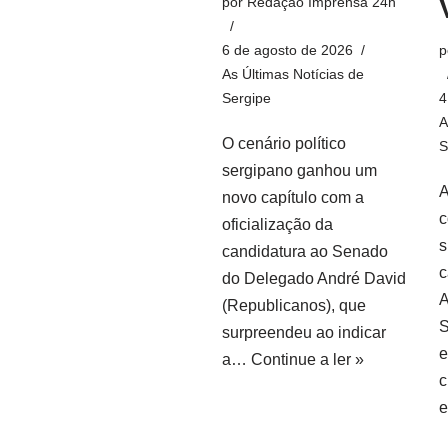
por
Redação Imprensa 24h
6 de agosto de 2026
p
As Últimas Notícias de
Sergipe
4
A
O cenário político
S
sergipano ganhou um
A
novo capítulo com a
c
oficialização da
s
candidatura ao Senado
c
do Delegado André David
A
(Republicanos), que
S
surpreendeu ao indicar
e
a…
Continue a ler »
c