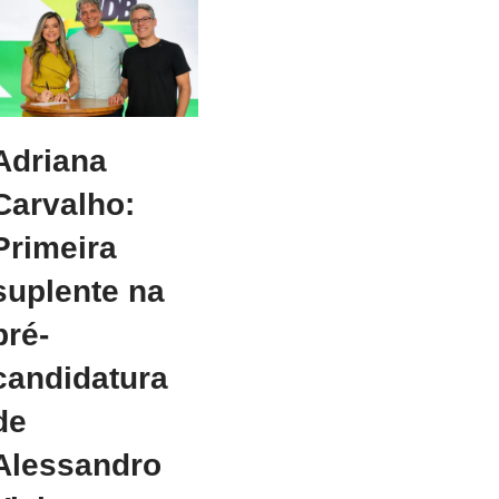
Adriana
Carvalho:
Primeira
suplente na
pré-
candidatura
de
Alessandro