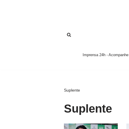
Pular
para
o
conteúdo
Imprensa 24h - Acompanhe a
Suplente
Suplente